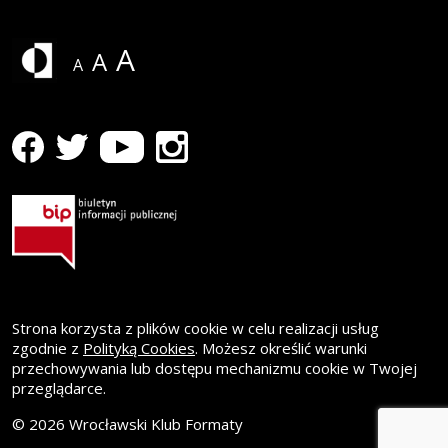
A
A
A
profil WK Formaty na Facebooku
Strona otwiera się w nowym oknie
profil WK Formaty na Youtube
Strona otwiera się w nowym oknie
profil WK Formaty na Instagramie
Strona otwiera się w nowym oknie
profil WK Formaty na Twitterze
Strona otwiera się w nowym oknie
Strona korzysta z plików cookie w celu realizacji usług
zgodnie z
Polityką Cookies
. Możesz określić warunki
przechowywania lub dostępu mechanizmu cookie w Twojej
przeglądarce.
© 2026 Wrocławski Klub Formaty