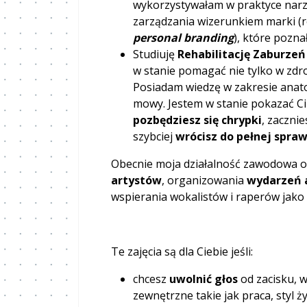
wykorzystywałam w praktyce narz
zarządzania wizerunkiem marki (r
personal branding
), które pozn
Studiuję
Rehabilitację Zaburzeń
w stanie pomagać nie tylko w zdro
Posiadam wiedzę w zakresie anatom
mowy. Jestem w stanie pokazać Ci 
pozbędziesz się chrypki
, zacznie
szybciej
wrócisz do pełnej spra
Obecnie moja działalność zawodowa o
artystów
, organizowania
wydarzeń 
wspierania wokalistów i raperów jako
Te zajęcia są dla Ciebie jeśli:
chcesz
uwolnić głos
od zacisku, 
zewnętrzne takie jak praca, styl ż