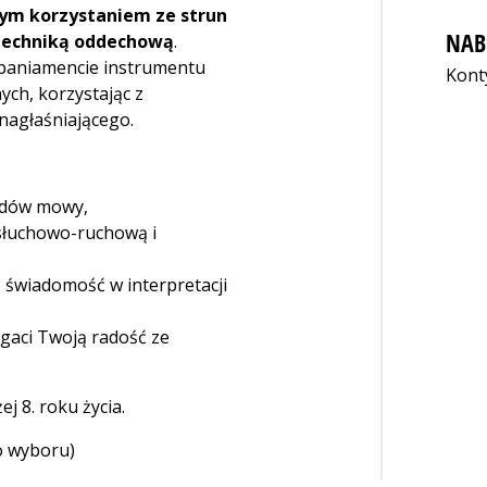
m korzystaniem ze strun
NAB
 techniką oddechową
.
paniamencie instrumentu
Kont
ch, korzystając z
nagłaśniającego.
ądów mowy,
 słuchowo-ruchową i
ą świadomość w interpretacji
gaci Twoją radość ze
 8. roku życia.
do wyboru)