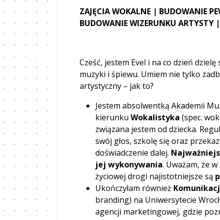
ZAJĘCIA WOKALNE | BUDOWANIE PEW
BUDOWANIE WIZERUNKU ARTYSTY 
Cześć, jestem Evel i na co dzień dzielę
muzyki i śpiewu. Umiem nie tylko zadba
artystyczny – jak to?
Jestem absolwentką Akademii Mu
kierunku
Wokalistyka
(spec. wok
związana jestem od dziecka. Regu
swój głos, szkolę się oraz przekaz
doświadczenie dalej.
Najważniejs
jej wykonywania
. Uważam, że w
życiowej drogi najistotniejsze są
p
Ukończyłam również
Komunikacj
branding) na Uniwersytecie Wroc
agencji marketingowej, gdzie po