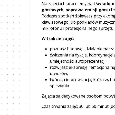
Na zajęciach pracujemy nad
świadomy
głosowych
,
poprawą emisji głosu i
Podczas spotkań śpiewasz przy akom
klawiszowego lub podkładów muzyczny
mikrofonu i profesjonalnego sprzętu 
W trakcie zajęć:
poznasz budowę i działanie narz
ćwiczenia na dykcję, koordynację
umiejętności autoprezentacji,
rozwijasz ekspresję i emocjonaln
utworów,
twórcza improwizacja, która wzbo
śpiewania.
Zajęcia są dedykowane osobom powyżej
Czas trwania zajęć: 30 lub 50 minut (