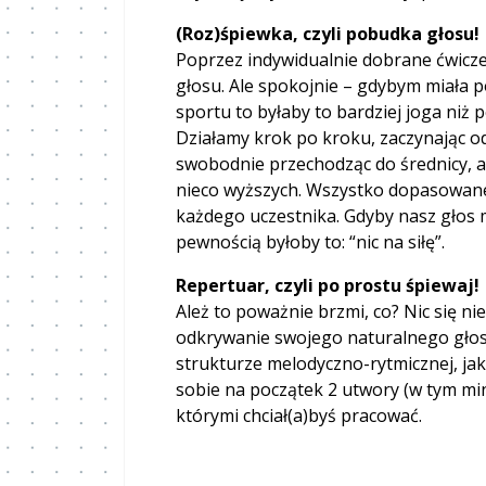
(Roz)śpiewka, czyli pobudka głosu!
Poprzez indywidualnie dobrane ćwicz
głosu. Ale spokojnie – gdybym miała 
sportu to byłaby to bardziej joga niż
Działamy krok po kroku, zaczynając od
swobodnie przechodząc do średnicy, a
nieco wyższych. Wszystko dopasowane
każdego uczestnika. Gdyby nasz głos m
pewnością byłoby to: “nic na siłę”.
Repertuar, czyli po prostu śpiewaj!
Ależ to poważnie brzmi, co? Nic się ni
odkrywanie swojego naturalnego głos
strukturze melodyczno-rytmicznej, jak
sobie na początek 2 utwory (w tym min
którymi chciał(a)byś pracować.