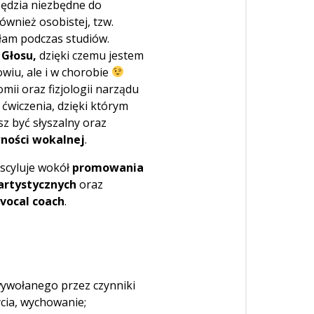
ędzia niezbędne do
ównież osobistej, tzw.
ałam podczas studiów.
 Głosu,
dzięki czemu jestem
wiu, ale i w chorobie
ii oraz fizjologii narządu
ćwiczenia, dzięki którym
sz być słyszalny oraz
wności wokalnej
.
scyluje wokół
promowania
artystycznych
oraz
vocal coach
.
wywołanego przez czynniki
ycia, wychowanie;