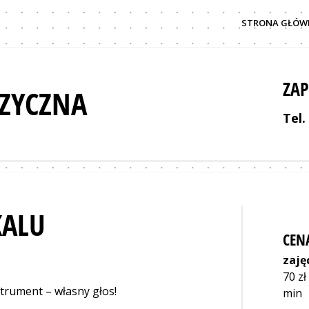
STRONA GŁÓW
ZAP
ZYCZNA
Tel.
ALU
CEN
zaję
70 zł
strument – własny głos!
min