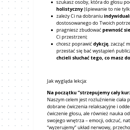
szukasz osoby, która do głosu p
holistyczny
(śpiewanie to nie tylk
zależy Ci na dobraniu
indywidua
dostosowanego do Twoich potrzeb
pragniesz zbudować
pewność si
Ci przestrzeni;
chcesz poprawić
dykcję
, zacząć 
przestać się bać wystąpień public
chcieli słuchać tego, co masz d
Jak wygląda lekcja:
Na początku “strzepujemy cały kurz
Naszym celem jest rozluźnienie ciała 
dobrane ćwiczenia relaksacyjne i odde
ćwiczenie głosu, ale również nauka od
swojego wnętrza – emocji, odczuć, na
“wyzerujemy” układ nerwowy, przecho