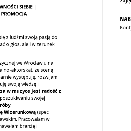
zaję
NOŚCI SIEBIE |
| PROMOCJA
NAB
Kont
 się z ludźmi swoją pasją do
ć o głos, ale i wizerunek
zycznej we Wrocławiu na
alno-aktorska), ze sceną
larnie występuję, rozwijam
uję swoją wiedzę i
za w muzyce jest radość z
 poszukiwaniu swojej
róby
.
ę Wizerunkową
(spec.
ławskim. Pracowałam w
znawałam branżę i