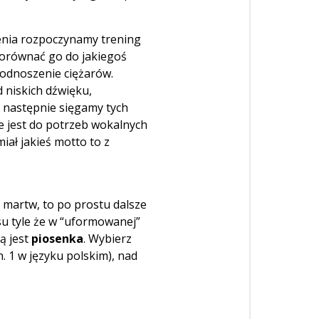
enia rozpoczynamy trening
porównać go do jakiegoś
 podnoszenie ciężarów.
 niskich dźwięku,
 następnie sięgamy tych
 jest do potrzeb wokalnych
iał jakieś motto to z
e martw, to po prostu dalsze
u tyle że w “uformowanej”
ą jest
piosenka
. Wybierz
. 1 w języku polskim), nad