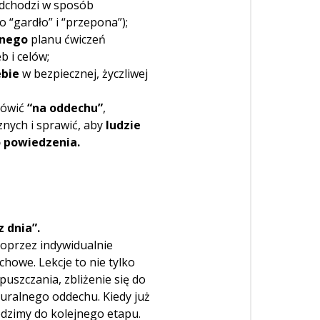
odchodzi w sposób
o “gardło” i “przepona”);
lnego
planu ćwiczeń
 i celów;
ebie
w bezpiecznej, życzliwej
mówić
“na oddechu”
,
znych i sprawić, aby
ludzie
o powiedzenia.
 dnia”.
poprzez indywidualnie
chowe. Lekcje to nie tylko
puszczania, zbliżenie się do
turalnego oddechu. Kiedy już
dzimy do kolejnego etapu.