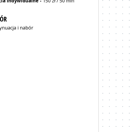
cia indywidualne -
150 zł / 50 min
ÓR
ynuacja i nabór