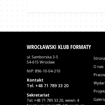
WROCŁAWSKI KLUB FORMATY
ul. Samborska 3-5
Stron
54-615 Wrocław
O nas
NIP: 896-10-04-210
Praco
Kontakt
Wydar
Tel. +48 71 789 33 20
Projek
Sekretariat
Galeri
Tel. +48 71 789 33 20, wewn. 4