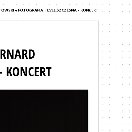
OWSKI – FOTOGRAFIA | EVEL SZCZĘSNA – KONCERT
ERNARD
– KONCERT