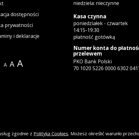
niedziela: nieczynne
kt
acja dostępności
Kasa czynna
poniedziałek - czwartek
ka prywatności
14:15-19:30
miny i deklaracje
płatność gotówką
Numer konta do płatnoś
przelewem
A
PKO Bank Polski
A
A
70 1020 5226 0000 6302 041
ie
tagramie
wym oknie
 usług zgodnie z
Polityką Cookies
. Możesz określić warunki przec