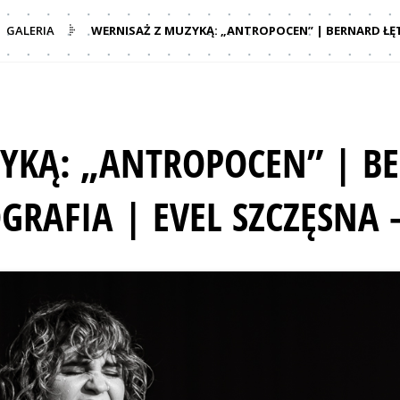
GALERIA
WERNISAŻ Z MUZYKĄ: „ANTROPOCEN” | BERNARD ŁĘT
YKĄ: „ANTROPOCEN” | B
GRAFIA | EVEL SZCZĘSNA 