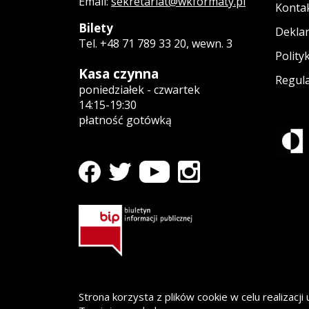
Email:
sekretariat@wkformaty.pl
Konta
Bilety
Deklar
Tel. +48 71 789 33 20, wewn. 3
Polity
Kasa czynna
Regula
poniedziałek - czwartek
14:15-19:30
płatność gotówką
profil WK Formaty na Facebooku
Strona otwiera się w nowym oknie
profil WK Formaty na Youtube
Strona otwiera się w nowym okn
profil WK Formaty na Ins
Strona otwiera się w no
profil WK Formaty na Twitterze
Strona otwiera się w nowym oknie
Strona korzysta z plików cookie w celu realizacji