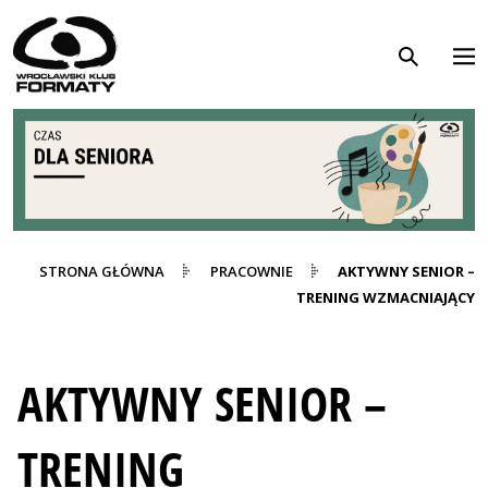
WK Formaty. Strona główna
Przejdź do treści
STRONA GŁÓWNA
PRACOWNIE
AKTYWNY SENIOR –
TRENING WZMACNIAJĄCY
AKTYWNY SENIOR –
TRENING