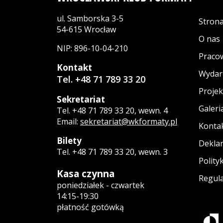
ul. Samborska 3-5
Stron
54-615 Wrocław
O nas
NIP: 896-10-04-210
Praco
Kontakt
Wydar
Tel. +48 71 789 33 20
Projek
Sekretariat
Galeri
Tel. +48 71 789 33 20, wewn. 4
Email:
sekretariat@wkformaty.pl
Konta
Bilety
Deklar
Tel. +48 71 789 33 20, wewn. 3
Polity
Kasa czynna
Regula
poniedziałek - czwartek
14:15-19:30
płatność gotówką