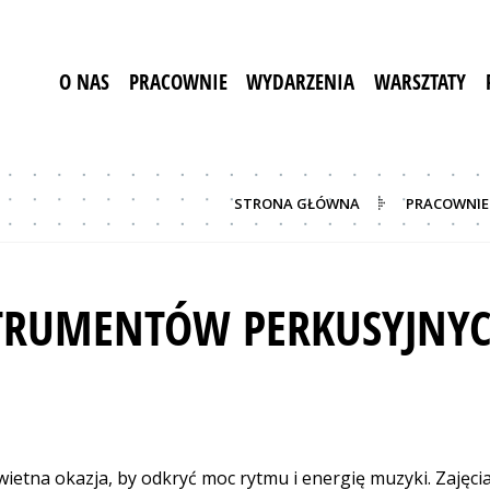
O NAS
PRACOWNIE
WYDARZENIA
WARSZTATY
STRONA GŁÓWNA
PRACOWNIE
TRUMENTÓW PERKUSYJNY
 świetna okazja, by odkryć moc rytmu i energię muzyki. Zaję