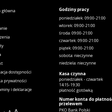
Godziny pracy
a główna
poniedziałek: 09:00-21:00
wtorek: 09:00-21:00
wnie
środa: 09:00-21:00
zenia
czwartek: 09:00-21:00
ty
piątek: 09:00-21:00
a
sobota: nieczynne
niedziela: nieczynne
kt
acja dostępności
Kasa czynna
poniedziałek - czwartek
ka prywatności
14:15-19:30
miny i deklaracje
płatność gotówką
Numer konta do płatnoś
przelewem
A
PKO Bank Polski