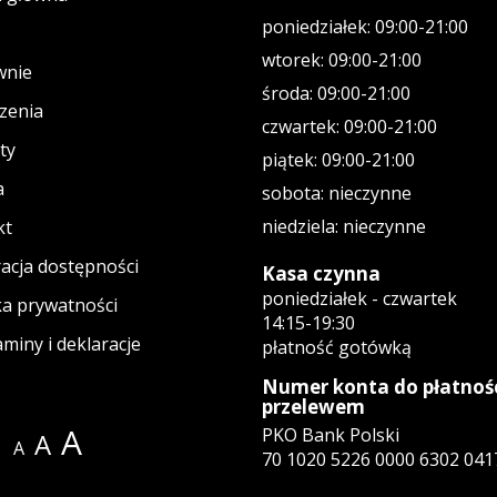
poniedziałek: 09:00-21:00
wtorek: 09:00-21:00
wnie
środa: 09:00-21:00
zenia
czwartek: 09:00-21:00
ty
piątek: 09:00-21:00
a
sobota: nieczynne
niedziela: nieczynne
kt
acja dostępności
Kasa czynna
poniedziałek - czwartek
ka prywatności
14:15-19:30
miny i deklaracje
płatność gotówką
Numer konta do płatnoś
przelewem
A
PKO Bank Polski
A
A
70 1020 5226 0000 6302 041
ie
tagramie
wym oknie