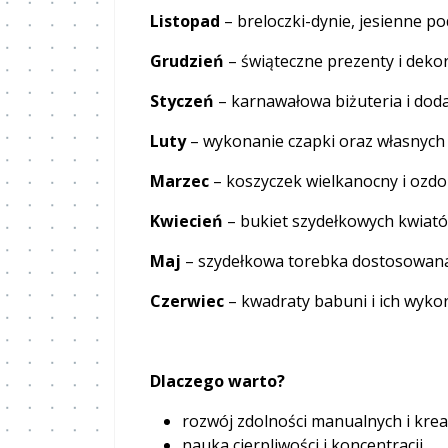
Listopad
– breloczki-dynie, jesienne po
Grudzień
– świąteczne prezenty i dekor
Styczeń
– karnawałowa biżuteria i doda
Luty
– wykonanie czapki oraz własnych a
Marzec
– koszyczek wielkanocny i ozdo
Kwiecień
– bukiet szydełkowych kwiat
Maj
– szydełkowa torebka dostosowana
Czerwiec
– kwadraty babuni i ich wyko
Dlaczego warto?
rozwój zdolności manualnych i krea
nauka cierpliwości i koncentracji,