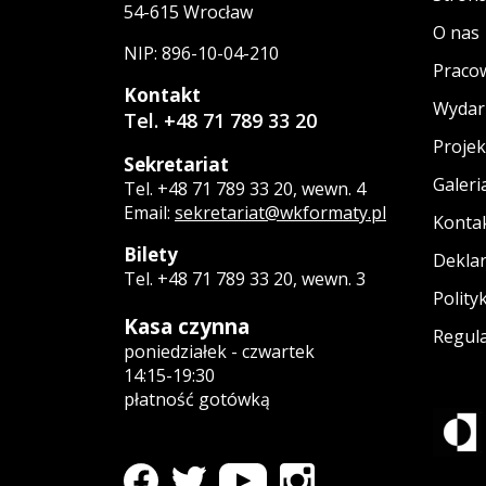
54-615 Wrocław
O nas
NIP: 896-10-04-210
Praco
Kontakt
Wydar
Tel. +48 71 789 33 20
Projek
Sekretariat
Galeri
Tel. +48 71 789 33 20, wewn. 4
Email:
sekretariat@wkformaty.pl
Konta
Bilety
Deklar
Tel. +48 71 789 33 20, wewn. 3
Polity
Kasa czynna
Regula
poniedziałek - czwartek
14:15-19:30
płatność gotówką
profil WK Formaty na Facebooku
Strona otwiera się w nowym oknie
profil WK Formaty na Youtube
Strona otwiera się w nowym okn
profil WK Formaty na Ins
Strona otwiera się w no
profil WK Formaty na Twitterze
Strona otwiera się w nowym oknie