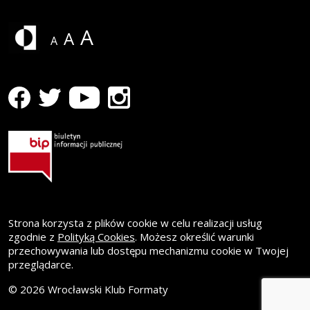
A
A
A
profil WK Formaty na Facebooku
Strona otwiera się w nowym oknie
profil WK Formaty na Youtube
Strona otwiera się w nowym oknie
profil WK Formaty na Instagramie
Strona otwiera się w nowym oknie
profil WK Formaty na Twitterze
Strona otwiera się w nowym oknie
Strona korzysta z plików cookie w celu realizacji usług
zgodnie z
Polityką Cookies
. Możesz określić warunki
przechowywania lub dostępu mechanizmu cookie w Twojej
przeglądarce.
© 2026 Wrocławski Klub Formaty