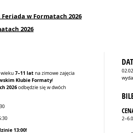
ć Feriada w Formatach 2026
atach 2026
DAT
02.02
w wieku
7–11 lat
na zimowe zajęcia
wyda
wskim Klubie Formaty
!
ch 2026
odbędzie się w dwóch
BIL
:30
CEN
5:30
2–6.0
zinie 13:00!