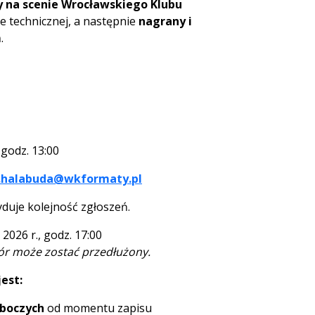
 na scenie Wrocławskiego Klubu
ze technicznej, a następnie
nagrany i
m
.
 godz. 13:00
.halabuda@wkformaty.pl
duje kolejność zgłoszeń.
 2026 r., godz. 17:00
ór może zostać przedłużony.
est:
oboczych
od momentu zapisu