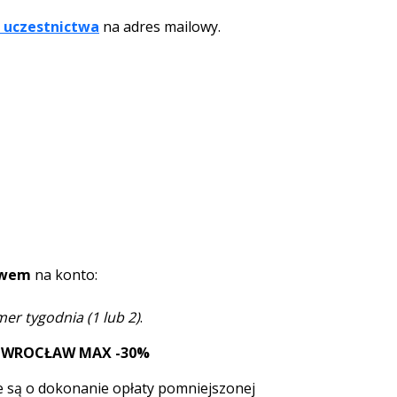
i uczestnictwa
na adres mailowy.
ewem
na konto:
mer tygodnia (1 lub 2)
.
Z WROCŁAW MAX -30%
e są o dokonanie opłaty pomniejszonej