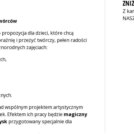
ZNIŻ
Z ka
NAS
twórców
 propozycja dla dzieci, które chcą
raźnię i przeżyć twórczy, pełen radości
żnorodnych zajęciach:
ch,
znych.
nad wspólnym projektem artystycznym
k. Efektem ich pracy będzie
magiczny
ysk
przygotowany specjalnie dla