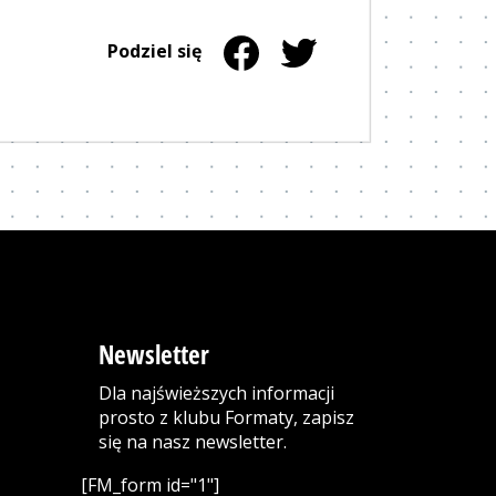
Udostępnij na stronie Facebook
Strona otwiera się w nowym okn
Udostępnij na stronie Twi
Strona otwiera się w now
Podziel się
Newsletter
Dla najświeższych informacji
prosto z klubu Formaty, zapisz
się na nasz newsletter.
[FM_form id="1"]