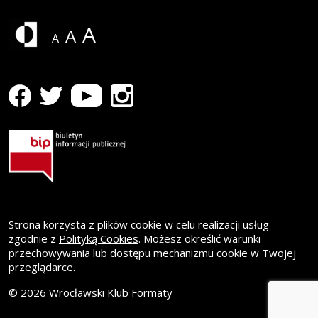
A
A
A
profil WK Formaty na Facebooku
Strona otwiera się w nowym oknie
profil WK Formaty na Youtube
Strona otwiera się w nowym oknie
profil WK Formaty na Instagramie
Strona otwiera się w nowym oknie
profil WK Formaty na Twitterze
Strona otwiera się w nowym oknie
Strona korzysta z plików cookie w celu realizacji usług
zgodnie z
Polityką Cookies
. Możesz określić warunki
przechowywania lub dostępu mechanizmu cookie w Twojej
przeglądarce.
© 2026 Wrocławski Klub Formaty