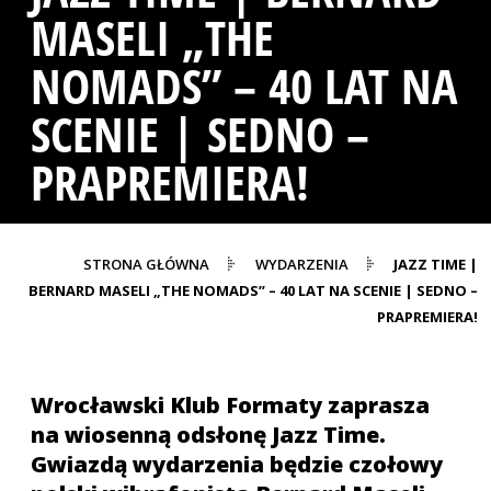
MASELI „THE
NOMADS” – 40 LAT NA
SCENIE | SEDNO –
PRAPREMIERA!
STRONA GŁÓWNA
WYDARZENIA
JAZZ TIME |
BERNARD MASELI „THE NOMADS” – 40 LAT NA SCENIE | SEDNO –
PRAPREMIERA!
Wrocławski Klub Formaty zaprasza
na wiosenną odsłonę Jazz Time.
Gwiazdą wydarzenia będzie czołowy