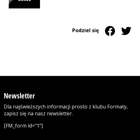
Strona otwiera się w nowym oknie
Udostępnij na 
Strona otwiera
Udostęp
Strona 
Podziel się
Newsletter
Dla najświeższych informacji prosto z klubu Formaty,
zapisz się na nasz newsletter.
[FM_form id="1"]