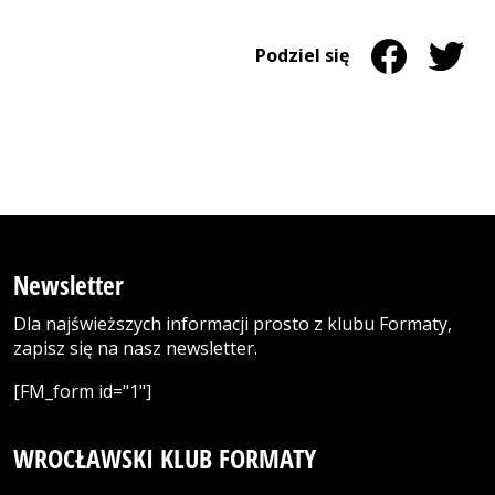
Udostępnij na 
Strona otwiera
Udostęp
Strona 
Podziel się
Newsletter
Dla najświeższych informacji prosto z klubu Formaty,
zapisz się na nasz newsletter.
[FM_form id="1"]
WROCŁAWSKI KLUB FORMATY