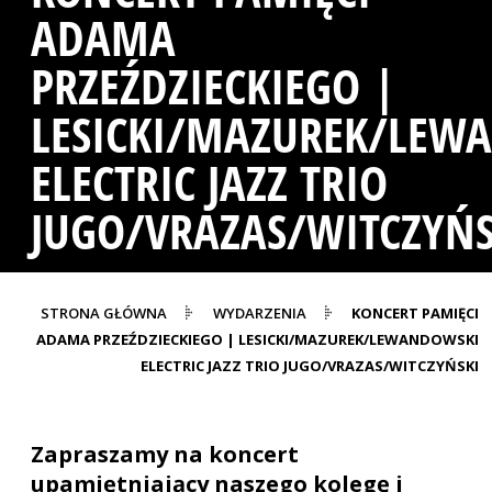
ADAMA
PRZEŹDZIECKIEGO |
LESICKI/MAZUREK/LEW
ELECTRIC JAZZ TRIO
JUGO/VRAZAS/WITCZYŃS
STRONA GŁÓWNA
WYDARZENIA
KONCERT PAMIĘCI
ADAMA PRZEŹDZIECKIEGO | LESICKI/MAZUREK/LEWANDOWSKI
ELECTRIC JAZZ TRIO JUGO/VRAZAS/WITCZYŃSKI
Zapraszamy na koncert
upamiętniający naszego kolegę i