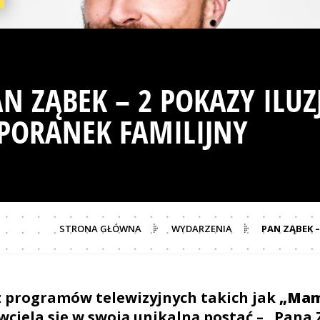
N ZĄBEK – 2 POKAZY ILUZ
 PORANEK FAMILIJNY
STRONA GŁÓWNA
WYDARZENIA
PAN ZĄBEK –
z programów telewizyjnych takich jak
„Mam
 wciela się w swoją unikalną postać – „Pana 