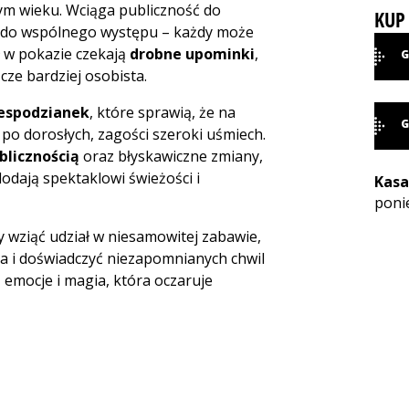
ym wieku. Wciąga publiczność do
KUP 
ch do wspólnego występu – każdy może
ł w pokazie czekają
drobne upominki
,
G
cze bardziej osobista.
Stro
espodzianek
, które sprawią, że na
G
po dorosłych, zagości szeroki uśmiech.
blicznością
oraz błyskawiczne zmiany,
Stro
dodają spektaklowi świeżości i
Kasa
poni
 wziąć udział w niesamowitej zabawie,
ta i doświadczyć niezapomnianych chwil
 emocje i magia, która oczaruje