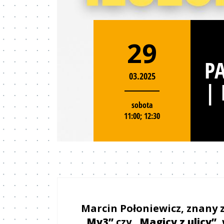
29
PA
03.2025
|
sobota
11:00; 12:30
Marcin Połoniewicz, znany 
„My3”
czy
„Magicy z ulicy”
,