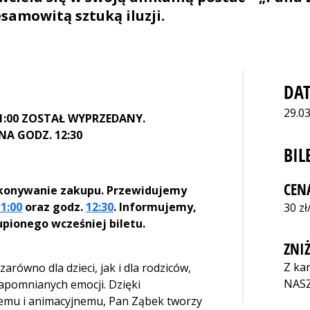
samowitą sztuką iluzji.
DAT
29.03
1:00 ZOSTAŁ WYPRZEDANY.
A GODZ. 12:30
BIL
CEN
konywanie zakupu. Przewidujemy
1:00
oraz godz.
12:30
. Informujemy,
30 zł
pionego wcześniej biletu.
ZNIŻ
Z ka
arówno dla dzieci, jak i dla rodziców,
NAS
zapomnianych emocji. Dzięki
nemu i animacyjnemu, Pan Ząbek tworzy