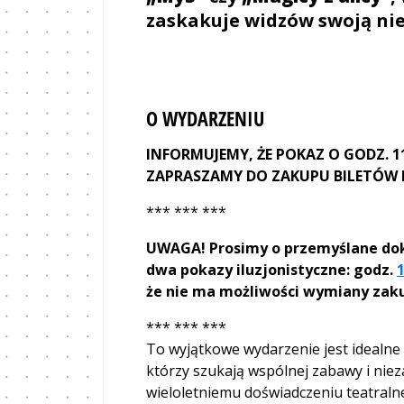
zaskakuje widzów swoją nie
O WYDARZENIU
INFORMUJEMY, ŻE POKAZ O GODZ. 1
ZAPRASZAMY DO ZAKUPU BILETÓW N
*** *** ***
UWAGA! Prosimy o przemyślane do
dwa pokazy iluzjonistyczne: godz.
1
że nie ma możliwości wymiany zaku
*** *** ***
To wyjątkowe wydarzenie jest idealne z
którzy szukają wspólnej zabawy i nie
wieloletniemu doświadczeniu teatral