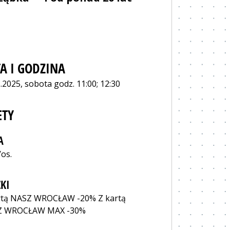
A I GODZINA
.2025, sobota godz. 11:00; 12:30
ETY
A
/os.
KI
rtą NASZ WROCŁAW -20% Z kartą
Z WROCŁAW MAX -30%