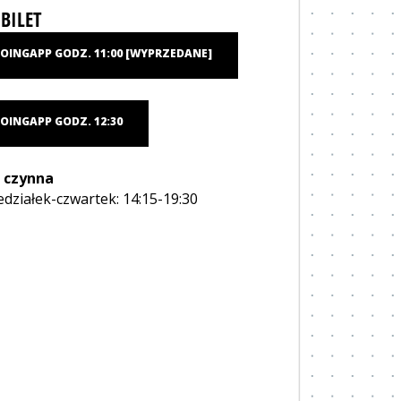
BILET
OINGAPP GODZ. 11:00 [WYPRZEDANE]
na otwiera się w nowym oknie
OINGAPP GODZ. 12:30
na otwiera się w nowym oknie
 czynna
edziałek-czwartek: 14:15-19:30