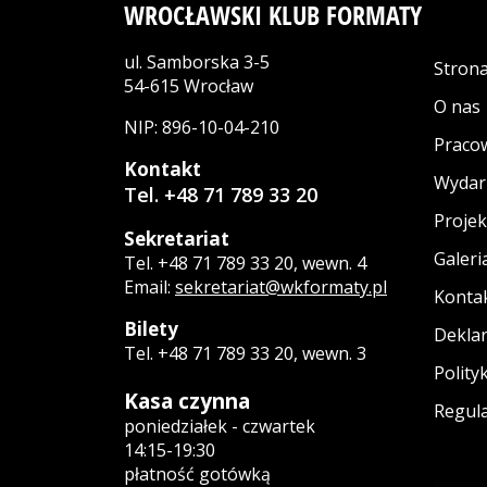
WROCŁAWSKI KLUB FORMATY
ul. Samborska 3-5
Stron
54-615 Wrocław
O nas
NIP: 896-10-04-210
Praco
Kontakt
Wydar
Tel. +48 71 789 33 20
Projek
Sekretariat
Galeri
Tel. +48 71 789 33 20, wewn. 4
Email:
sekretariat@wkformaty.pl
Konta
Bilety
Deklar
Tel. +48 71 789 33 20, wewn. 3
Polity
Kasa czynna
Regula
poniedziałek - czwartek
14:15-19:30
płatność gotówką