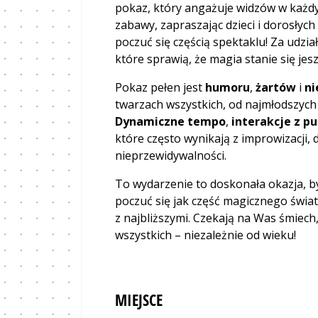
pokaz, który angażuje widzów w każd
zabawy, zapraszając dzieci i dorosły
poczuć się częścią spektaklu! Za udzia
które sprawią, że magia stanie się jesz
Pokaz pełen jest
humoru
,
żartów
i
ni
twarzach wszystkich, od najmłodszych 
Dynamiczne tempo
,
interakcje z pu
które często wynikają z improwizacji, 
nieprzewidywalności.
To wydarzenie to doskonała okazja, by
poczuć się jak część magicznego świa
z najbliższymi. Czekają na Was śmiech,
wszystkich – niezależnie od wieku!
MIEJSCE