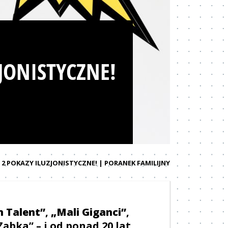
JONISTYCZNE!
 2 POKAZY ILUZJONISTYCZNE! | PORANEK FAMILIJNY
 Talent”
,
„Mali Giganci”
,
Ząbka” – i od ponad 20 lat