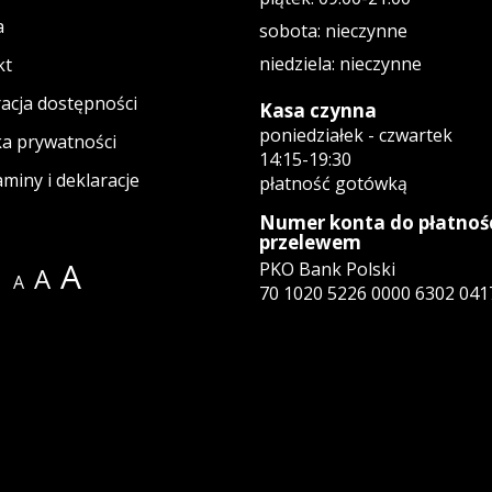
a
sobota: nieczynne
niedziela: nieczynne
kt
acja dostępności
Kasa czynna
poniedziałek - czwartek
ka prywatności
14:15-19:30
miny i deklaracje
płatność gotówką
Numer konta do płatnoś
przelewem
A
PKO Bank Polski
A
A
70 1020 5226 0000 6302 041
ie
tagramie
wym oknie