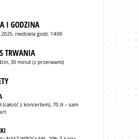
A I GODZINA
.2025, niedziela godz. 14:00
S TRWANIA
dzin, 30 minut (z przerwami)
ETY
A
ł (całość z koncertem), 70 zł – sam
ert
KI
rtą NASZ WROCŁAW -20% Z kartą