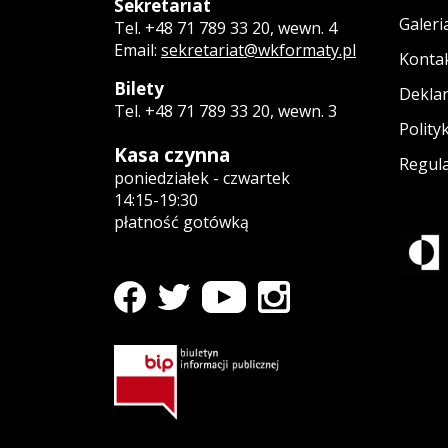
Sekretariat
Galeri
Tel. +48 71 789 33 20, wewn. 4
Email:
sekretariat@wkformaty.pl
Konta
Bilety
Deklar
Tel. +48 71 789 33 20, wewn. 3
Polity
Kasa czynna
Regula
poniedziałek - czwartek
14:15-19:30
płatność gotówką
profil WK Formaty na Facebooku
Strona otwiera się w nowym oknie
profil WK Formaty na Youtube
Strona otwiera się w nowym okn
profil WK Formaty na Ins
Strona otwiera się w no
profil WK Formaty na Twitterze
Strona otwiera się w nowym oknie