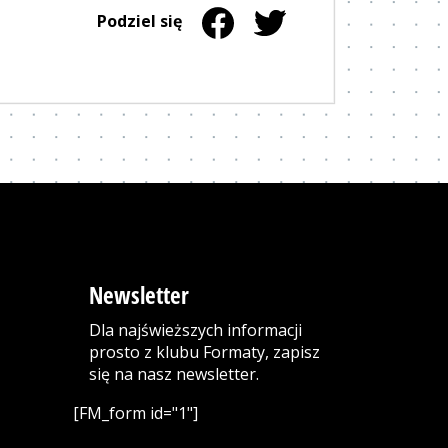
Udostępnij na stronie Facebook
Strona otwiera się w nowym okn
Udostępnij na stronie Twi
Strona otwiera się w now
Podziel się
Newsletter
Dla najświeższych informacji
prosto z klubu Formaty, zapisz
się na nasz newsletter.
[FM_form id="1"]