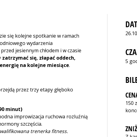
DAT
26.10
ie się kolejne spotkanie w ramach
nodniowego wydarzenia
CZA
przed jesiennym chłodem i w czasie
y
zatrzymać się, złapać oddech,
5 go
energię na kolejne miesiące
.
BIL
rzejdą przez trzy etapy głęboko
CEN
150 z
(90 minut)
konc
obodna improwizacja ruchowa rozluźnią
hormony szczęścia.
ZNIŻ
walifikowana trenerka fitness.
Z ka