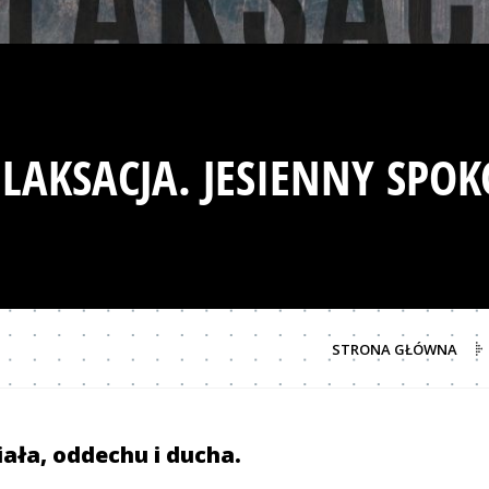
LAKSACJA. JESIENNY SPOK
STRONA GŁÓWNA
ała, oddechu i ducha.