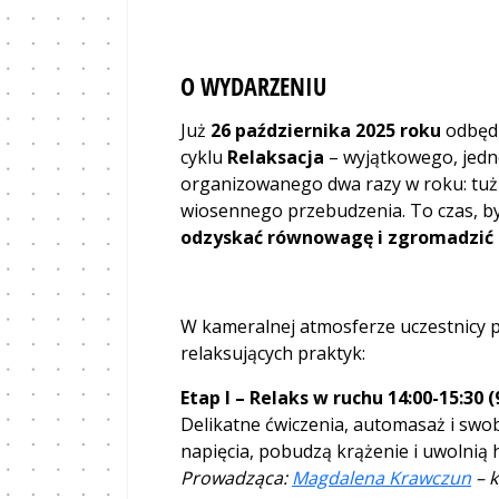
O WYDARZENIU
Już
26 października 2025 roku
odbędz
cyklu
Relaksacja
– wyjątkowego, jed
organizowanego dwa razy w roku: tuż 
wiosennego przebudzenia. To czas, b
odzyskać równowagę i zgromadzić 
W kameralnej atmosferze uczestnicy p
relaksujących praktyk:
Etap I – Relaks w ruchu 14:00-15:30 
Delikatne ćwiczenia, automasaż i sw
napięcia, pobudzą krążenie i uwolnią 
Prowadząca:
Magdalena Krawczun
– k