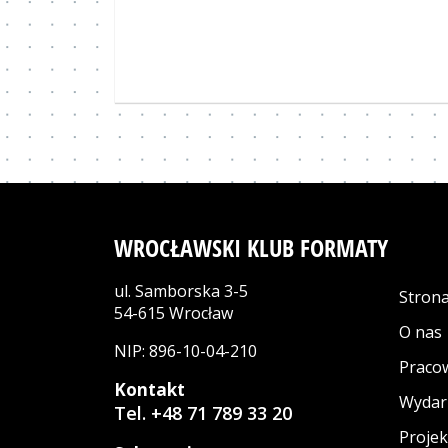
WROCŁAWSKI KLUB FORMATY
ul. Samborska 3-5
Stron
54-615 Wrocław
O nas
NIP: 896-10-04-210
Praco
Kontakt
Wydar
Tel. +48 71 789 33 20
Projek