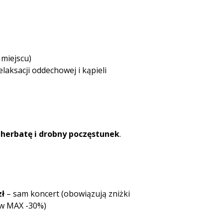
 miejscu)
laksacji oddechowej i kąpieli
herbatę i drobny poczęstunek
.
zł
– sam koncert (obowiązują zniżki
aw MAX -30%)