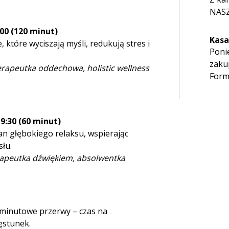
NAS
:00 (120 minut)
Kasa
 które wyciszają myśli, redukują stres i
Ponie
zaku
erapeutka oddechowa, holistic wellness
Form
19:30 (60 minut)
n głębokiego relaksu, wspierając
słu.
rapeutka dźwiękiem, absolwentka
-minutowe przerwy – czas na
ęstunek.