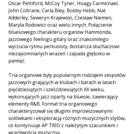
Oscar Pettiford, McCoy Tyner, Hoagy Carmichael,
John Coltrane, Carla Bley, Bobby Hebb, Nat
Adderley, Seweryn Krajewski, Czesław Niemen,
Maryla Rodowicz oraz wielu innych. Połączenie
bluesowego charakteru organów Hammonda,
jazzowego feelingu gitary oraz znakomitego
wyczucia rytmu perkusisty, dostarcza słuchaczowi
niezapomnianych wrażeń i zapada głęboko w
pamięć.
Tria organowe były popularnym rodzajem zespołów
jazzowych grających w klubach i barach w latach
pięćdziesiątych i sześćdziesiątych XX wieku,
wykonujących jazz oparty na bluesie, zawierający
elementy R&B. Format tria organowego
charakteryzował się długimi improwizowanymi
solówkami i eksploracją różnych muzycznych stylów,
co kontynuuje AP TRIO z należytym szacunkiem i
wrażliwością muzyczną.