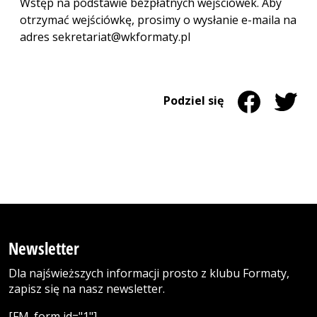
Wstęp na podstawie bezpłatnych wejściówek. Aby
otrzymać wejściówkę, prosimy o wysłanie e-maila na
adres sekretariat@wkformaty.pl
Udostępnij na 
Strona otwiera
Udostęp
Strona 
Podziel się
Newsletter
Dla najświeższych informacji prosto z klubu Formaty,
zapisz się na nasz newsletter.
[FM_form id="1"]