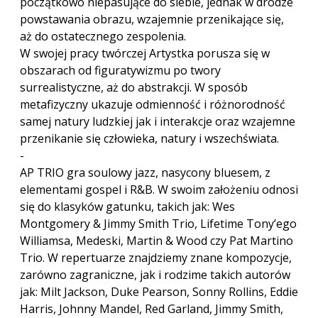
początkowo niepasujące do siebie, jednak w drodze
powstawania obrazu, wzajemnie przenikające się,
aż do ostatecznego zespolenia.
W swojej pracy twórczej Artystka porusza się w
obszarach od figuratywizmu po twory
surrealistyczne, aż do abstrakcji. W sposób
metafizyczny ukazuje odmienność i różnorodność
samej natury ludzkiej jak i interakcje oraz wzajemne
przenikanie się człowieka, natury i wszechświata.
-
AP TRIO gra soulowy jazz, nasycony bluesem, z
elementami gospel i R&B. W swoim założeniu odnosi
się do klasyków gatunku, takich jak: Wes
Montgomery & Jimmy Smith Trio, Lifetime Tony’ego
Williamsa, Medeski, Martin & Wood czy Pat Martino
Trio. W repertuarze znajdziemy znane kompozycje,
zarówno zagraniczne, jak i rodzime takich autorów
jak: Milt Jackson, Duke Pearson, Sonny Rollins, Eddie
Harris, Johnny Mandel, Red Garland, Jimmy Smith,