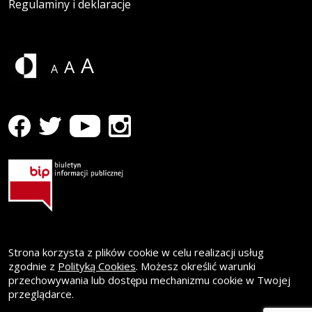
Regulaminy i deklaracje
A
A
A
profil WK Formaty na Facebooku
Strona otwiera się w nowym oknie
profil WK Formaty na Youtube
Strona otwiera się w nowym oknie
profil WK Formaty na Instagramie
Strona otwiera się w nowym oknie
profil WK Formaty na Twitterze
Strona otwiera się w nowym oknie
Strona korzysta z plików cookie w celu realizacji usług
zgodnie z
Polityką Cookies
. Możesz określić warunki
przechowywania lub dostępu mechanizmu cookie w Twojej
przeglądarce.