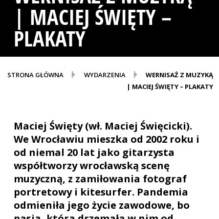
| MACIEJ ŚWIĘTY –
PLAKATY
STRONA GŁÓWNA
WYDARZENIA
WERNISAŻ Z MUZYKĄ
| MACIEJ ŚWIĘTY – PLAKATY
Maciej Święty (wł. Maciej Święcicki).
We Wrocławiu mieszka od 2002 roku i
od niemal 20 lat jako gitarzysta
współtworzy wrocławską scenę
muzyczną, z zamiłowania fotograf
portretowy i kitesurfer. Pandemia
odmieniła jego życie zawodowe, bo
pasja, która drzemała w nim od