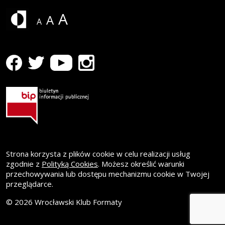
A
A
A
profil WK Formaty na Facebooku
Strona otwiera się w nowym oknie
profil WK Formaty na Youtube
Strona otwiera się w nowym oknie
profil WK Formaty na Instagramie
Strona otwiera się w nowym oknie
profil WK Formaty na Twitterze
Strona otwiera się w nowym oknie
Strona korzysta z plików cookie w celu realizacji usług
zgodnie z
Polityką Cookies
. Możesz określić warunki
przechowywania lub dostępu mechanizmu cookie w Twojej
przeglądarce.
© 2026 Wrocławski Klub Formaty