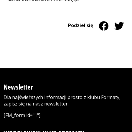
Udostępnij na 
Strona otwiera
Udostęp
Strona 
Podziel się
Newsletter
Dla najświeższych informacji prosto z klubu Formaty,
zapisz się na nasz newsletter.
[FM_form id="1"]